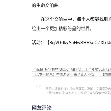
的生命交响曲。
在这个交响曲中，每个人都能找到自
绘出一个更加精彩纷呈的世界。
活动：【
8cjVGdkyAuHwSRRkeCZXbTJ
“币,圈,托管机构”BitGo申请IPO，上半年收入近
日:本—民众：中国游客不来了让人不安
【国信
声明：证券时报力求信息真实、准确，文章提及内
下载“证券时报”官方APP，或关注官方微信公众
网友评论